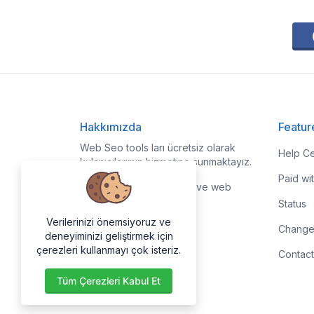
Hakkımızda
Featur
Web Seo tools ları ücretsiz olarak
Help Ce
kulanıcılarımın hizmetine sunmaktayız.
Paid wi
Tüm yeni ve güncell seo ve web
araçları hizmetinizde.
Status
Verilerinizi önemsiyoruz ve
Change
deneyiminizi geliştirmek için
çerezleri kullanmayı çok isteriz.
Contact
Tüm Çerezleri Kabul Et