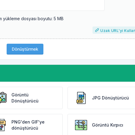
 yükleme dosyası boyutu: 5 MB
Uzak URL'yi Kulla
Dönüştürmek
Görüntü
JPG Dönüştürücü
Dönüştürücü
PNG'den GIF'ye
Görüntü Kırpıcı
dönüştürücü