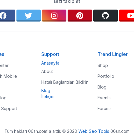
Bizi takip et
es
Support
Trend Lingler
Anasayfa
nter
Shop
About
th Mobile
Portfolio
Hatalı Bağlantıları Bildirin
Blog
Blog
İletişim
log
Events
 Support
Forums
Tüm hakları 06sn.com'a aittir. © 2020
Web Seo Tools
06sn.com