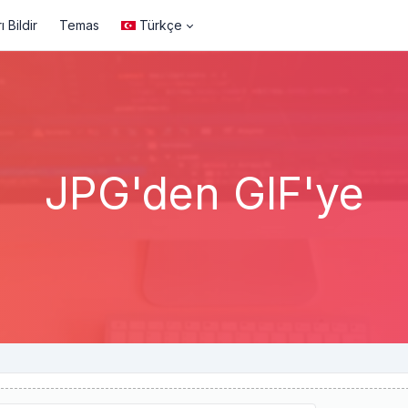
ı Bildir
Temas
Türkçe
JPG'den GIF'ye