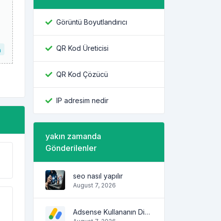
Görüntü Boyutlandırıcı
QR Kod Üreticisi
n
QR Kod Çözücü
IP adresim nedir
yakın zamanda
Gönderilenler
seo nasıl yapılır
August 7, 2026
Adsense Kullananın Diğer Sitelerini Bulma