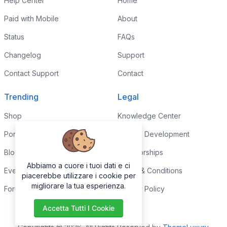
Help Center
Home
Paid with Mobile
About
Status
FAQs
Changelog
Support
Contact Support
Contact
Trending
Legal
Shop
Knowledge Center
Portfolio
Custom Development
Blog
Sponsorships
Abbiamo a cuore i tuoi dati e ci
Events
Terms & Conditions
piacerebbe utilizzare i cookie per
migliorare la tua esperienza.
Forums
Privacy Policy
Accetta Tutti I Cookie