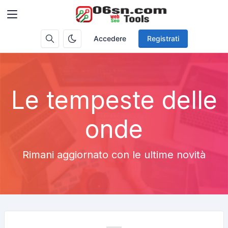
Accedere
Registrati
Le tempeste delle
onde
Rimani aggiornato con le ultime novità