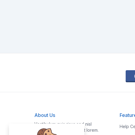
About Us
Featur
Vestibulum quis risus sed nisl
Help Ce
pellentesque aliquet et et lorem.