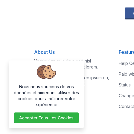
About Us
Featur
Vestibulum quis risus sed nisl
Help Ce
pellentesque aliquet et et lorem.
Paid wi
Fusce nibh nisl, gravida nec ipsum eu,
feugiat condimentum velit.
Status
Nous nous soucions de vos
données et aimerions utiliser des
Change
cookies pour améliorer votre
expérience.
Contact
Accepter Tous Les Cookies